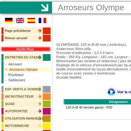
Arroseurs Olympe
Page précédente
Retour accueil
OLYMPE6000, 120 m Ø 40 mm ( extérieur).
Asperseur Sime jolly.
Outils Pour
Pression d'utilisation : 3,5 à 8 bars.
Poids : 360 Kg. Longueur : 181 cm. Largeur :
ENTRETIEN DU STADE
Motorisation par turbine et réducteur ( pas de
- Aérovert
Réglage de la vitesse d'enroulement par by-p
Guide d'enroulement du tuyau déroulement. A
> Arroseurs Olympe
de course avec vanne à membrane.
- Rouleaux
Grande fiabilité.
- Sableuses
ESP. VERTS & VOIRIES
Voir la 
MICROTRACTEUR
Désignation
QUAD
120 m Ø 40 version gazon - R20
AUTOPORTEE
UTILISATION MANUELLE
MOTOBINEUSE