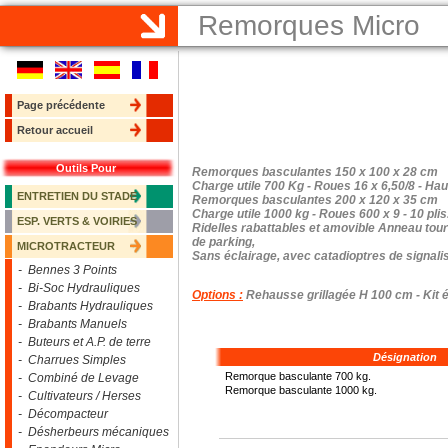
Remorques Micro
Page précédente
Retour accueil
Outils Pour
Remorques basculantes 150 x 100 x 28 cm
Charge utile 700 Kg - Roues 16 x 6,50/8 - Hau
ENTRETIEN DU STADE
Remorques basculantes 200 x 120 x 35 cm
Charge utile 1000 kg - Roues 600 x 9 - 10 plis
ESP. VERTS & VOIRIES
Ridelles rabattables et amovible Anneau tou
de parking,
MICROTRACTEUR
Sans éclairage, avec catadioptres de signalis
- Bennes 3 Points
- Bi-Soc Hydrauliques
Options :
Rehausse grillagée H 100 cm - Kit él
- Brabants Hydrauliques
- Brabants Manuels
- Buteurs et A.P. de terre
Désignation
- Charrues Simples
Remorque basculante 700 kg.
- Combiné de Levage
Remorque basculante 1000 kg.
- Cultivateurs / Herses
- Décompacteur
- Désherbeurs mécaniques