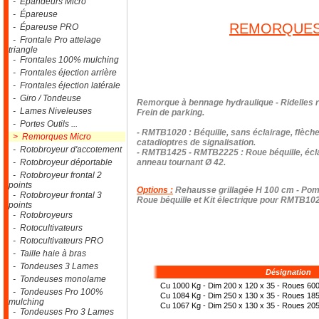
- Epandeurs Micro
- Épareuse
REMORQUES 
- Épareuse PRO
- Frontale Pro attelage
triangle
- Frontales 100% mulching
- Frontales éjection arrière
- Frontales éjection latérale
- Giro / Tondeuse
Remorque à bennage hydraulique - Ridelles r
- Lames Niveleuses
Frein de parking.
- Portes Outils ...
- RMTB1020 : Béquille, sans éclairage, flèc
> Remorques Micro
catadioptres de signalisation.
- Rotobroyeur d'accotement
- RMTB1425 - RMTB2225 : Roue béquille, éclai
- Rotobroyeur déportable
anneau tournant Ø 42.
- Rotobroyeur frontal 2
points
Options :
Rehausse grillagée H 100 cm - Pomp
- Rotobroyeur frontal 3
Roue béquille et Kit électrique pour RMTB10
points
- Rotobroyeurs
- Rotocultivateurs
- Rotocultivateurs PRO
- Taille haie à bras
- Tondeuses 3 Lames
Désignation
- Tondeuses monolame
Cu 1000 Kg - Dim 200 x 120 x 35 - Roues 600-
- Tondeuses Pro 100%
Cu 1084 Kg - Dim 250 x 130 x 35 - Roues 185
mulching
Cu 1067 Kg - Dim 250 x 130 x 35 - Roues 20
- Tondeuses Pro 3 Lames