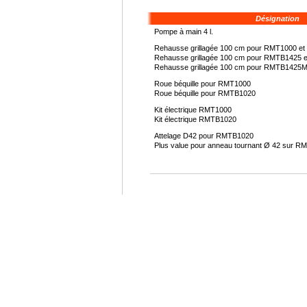
Désignation
Pompe à main 4 l.
Rehausse grillagée 100 cm pour RMT1000 e
Rehausse grillagée 100 cm pour RMTB1425 e
Rehausse grillagée 100 cm pour RMTB1425M
Roue béquille pour RMT1000
Roue béquille pour RMTB1020
Kit électrique RMT1000
Kit électrique RMTB1020
Attelage D42 pour RMTB1020
Plus value pour anneau tournant Ø 42 sur 