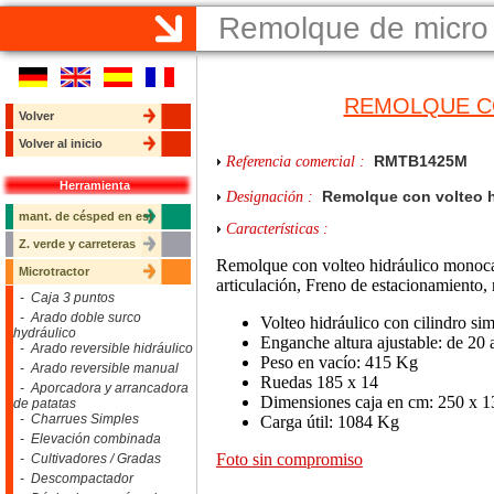
Remolque de micro 
REMOLQUE C
Volver
Volver al inicio
RMTB1425M
Referencia comercial :
Herramienta
Remolque con volteo h
Designación :
mant. de césped en est
Características :
Z. verde y carreteras
Remolque con volteo hidráulico monoca
Microtractor
articulación, Freno de estacionamiento, 
- Caja 3 puntos
- Arado doble surco
Volteo hidráulico con cilindro sim
hydráulico
Enganche altura ajustable: de 20 
- Arado reversible hidráulico
Peso en vacío: 415 Kg
- Arado reversible manual
Ruedas 185 x 14
- Aporcadora y arrancadora
Dimensiones caja en cm: 250 x 1
de patatas
- Charrues Simples
Carga útil: 1084 Kg
- Elevación combinada
Foto sin compromiso
- Cultivadores / Gradas
- Descompactador