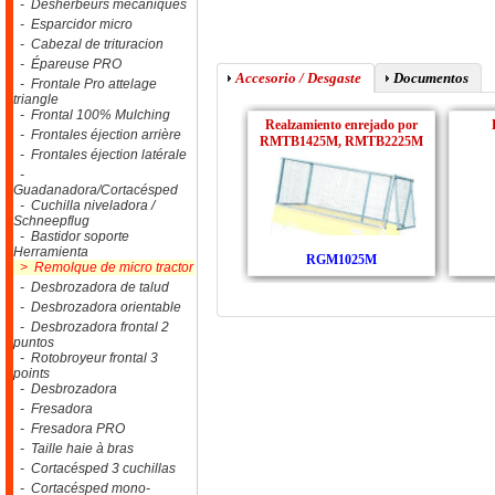
- Désherbeurs mécaniques
- Esparcidor micro
- Cabezal de trituracion
- Épareuse PRO
Accesorio / Desgaste
Documentos
- Frontale Pro attelage
triangle
- Frontal 100% Mulching
Realzamiento enrejado por
- Frontales éjection arrière
RMTB1425M, RMTB2225M
- Frontales éjection latérale
-
Guadanadora/Cortacésped
- Cuchilla niveladora /
Schneepflug
- Bastidor soporte
Herramienta
RGM1025M
> Remolque de micro tractor
- Desbrozadora de talud
- Desbrozadora orientable
- Desbrozadora frontal 2
puntos
- Rotobroyeur frontal 3
points
- Desbrozadora
- Fresadora
- Fresadora PRO
- Taille haie à bras
- Cortacésped 3 cuchillas
- Cortacésped mono-