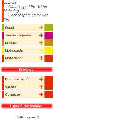
cuchilla
- Cortacésped Pro 100%
Mulching
- Cortacésped 3 cuchillas
Pro
Quad
Tractor de jardin
Manual
Motoazada
Motocultor
Servicios
Documentación
Vídeos
Contacto
Espacio distribuidor
-
Obtener un ID