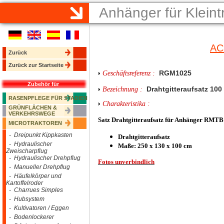
Anhänger für Klein
AC
Zurück
Zurück zur Startseite
RGM1025
Geschäftsreferenz :
Zubehör für
Drahtgitteraufsatz 10
Bezeichnung :
RASENPFLEGE FÜR STADIEN
Charakteristika :
GRÜNFLÄCHEN &
VERKEHRSWEGE
Satz Drahtgitteraufsatz für Anhänger RM
MICROTRAKTOREN
- Dreipunkt Kippkasten
Drahtgitteraufsatz
- Hydraulischer
Maße: 250 x 130 x 100 cm
Zweischarpflug
- Hydraulischer Drehpflug
Fotos unverbindlich
- Manueller Drehpflug
- Häufelkörper und
Kartoffelroder
- Charrues Simples
- Hubsystem
- Kultivatoren / Eggen
- Bodenlockerer