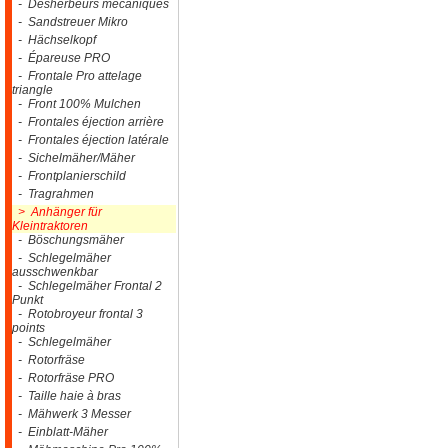
- Désherbeurs mécaniques
- Sandstreuer Mikro
- Hächselkopf
- Épareuse PRO
- Frontale Pro attelage
triangle
- Front 100% Mulchen
- Frontales éjection arrière
- Frontales éjection latérale
- Sichelmäher/Mäher
- Frontplanierschild
- Tragrahmen
> Anhänger für
Kleintraktoren
- Böschungsmäher
- Schlegelmäher
ausschwenkbar
- Schlegelmäher Frontal 2
Punkt
- Rotobroyeur frontal 3
points
- Schlegelmäher
- Rotorfräse
- Rotorfräse PRO
- Taille haie à bras
- Mähwerk 3 Messer
- Einblatt-Mäher