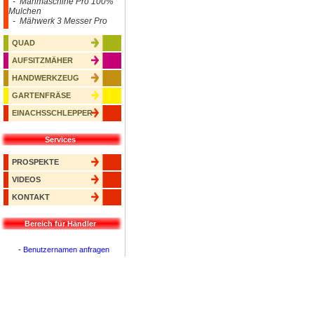
- Mähmaschine Pro 100%
Mulchen
- Mähwerk 3 Messer Pro
QUAD
AUFSITZMÄHER
HANDWERKZEUG
GARTENFRÄSE
EINACHSSCHLEPPER
Services
PROSPEKTE
VIDEOS
KONTAKT
Bereich für Händler
-
Benutzernamen anfragen