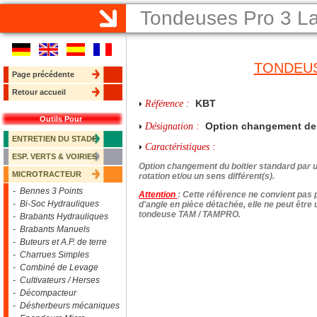
Tondeuses Pro 3 
TONDEUS
Page précédente
Retour accueil
KBT
Référence :
Outils Pour
Option changement de b
Désignation :
ENTRETIEN DU STADE
Caractéristiques :
ESP. VERTS & VOIRIES
Option changement du boitier standard par u
MICROTRACTEUR
rotation et/ou un sens différent(s).
- Bennes 3 Points
Attention
: Cette référence ne convient pas
- Bi-Soc Hydrauliques
d'angle en pièce détachée, elle ne peut être
tondeuse TAM / TAMPRO.
- Brabants Hydrauliques
- Brabants Manuels
- Buteurs et A.P. de terre
- Charrues Simples
- Combiné de Levage
- Cultivateurs / Herses
- Décompacteur
- Désherbeurs mécaniques