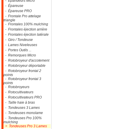
- Epandeurs Micro
- Épareuse
- Épareuse PRO
- Frontale Pro attelage
triangle
- Frontales 100% mulching
- Frontales éjection arrière
- Frontales éjection latérale
- Giro / Tondeuse
- Lames Niveleuses
- Portes Outils ...
- Remorques Micro
- Rotobroyeur d'accotement
- Rotobroyeur déportable
- Rotobroyeur frontal 2
points
- Rotobroyeur frontal 3
points
- Rotobroyeurs
- Rotocultivateurs
- Rotocultivateurs PRO
- Taille haie à bras
- Tondeuses 3 Lames
- Tondeuses monolame
- Tondeuses Pro 100%
mulching
> Tondeuses Pro 3 Lames