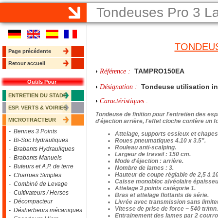
Tondeuses Pro 3 
TONDEUS
Page précédente
Retour accueil
TAMPRO150EA
Référence :
Outils Pour
Tondeuse utilisation int
Désignation :
ENTRETIEN DU STADE
Caractéristiques :
ESP. VERTS & VOIRIES
Tondeuse de finition pour l'entretien des es
MICROTRACTEUR
d'éjection arrière, l'effet cloche confère un
- Bennes 3 Points
Attelage, supports essieux et chapes
- Bi-Soc Hydrauliques
Roues pneumatiques 4.10 x 3.5".
Rouleau anti-scalping.
- Brabants Hydrauliques
Largeur de travail : 150 cm.
- Brabants Manuels
Mode d'éjection : arrière.
- Buteurs et A.P. de terre
Nombre de lames : 3.
Hauteur de coupe réglable de 2,5 à 1
- Charrues Simples
Caisse monobloc alvéolaire épaiss
- Combiné de Levage
Attelage 3 points catégorie 1.
- Cultivateurs / Herses
Bras et attelage flottants de série.
- Décompacteur
Livrée avec transmission sans limit
Vitesse de prise de force = 540 tr/m
- Désherbeurs mécaniques
Entrainement des lames par 2 courro