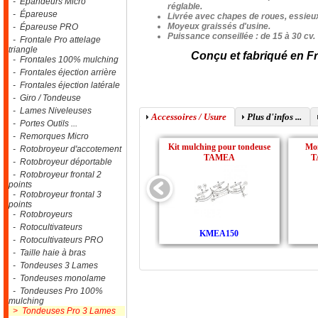
- Epandeurs Micro
réglable.
- Épareuse
Livrée avec chapes de roues, essieux
Moyeux graissés d'usine.
- Épareuse PRO
Puissance conseillée : de 15 à 30 cv.
- Frontale Pro attelage
triangle
Conçu et fabriqué en F
- Frontales 100% mulching
- Frontales éjection arrière
- Frontales éjection latérale
- Giro / Tondeuse
- Lames Niveleuses
Accessoires / Usure
Plus d'infos ...
- Portes Outils ...
- Remorques Micro
Kit mulching pour tondeuse
Mon
- Rotobroyeur d'accotement
TAMEA
T
- Rotobroyeur déportable
- Rotobroyeur frontal 2
points
- Rotobroyeur frontal 3
points
- Rotobroyeurs
- Rotocultivateurs
KMEA150
- Rotocultivateurs PRO
- Taille haie à bras
- Tondeuses 3 Lames
- Tondeuses monolame
- Tondeuses Pro 100%
mulching
> Tondeuses Pro 3 Lames