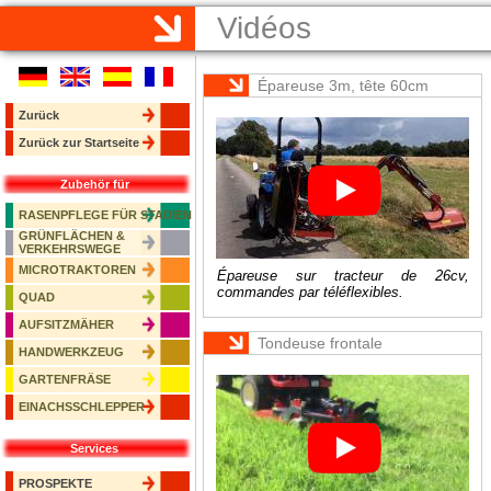
Vidéos
Épareuse 3m, tête 60cm
Zurück
Zurück zur Startseite
Zubehör für
RASENPFLEGE FÜR STADIEN
GRÜNFLÄCHEN &
VERKEHRSWEGE
MICROTRAKTOREN
Épareuse sur tracteur de 26cv,
commandes par téléflexibles.
QUAD
AUFSITZMÄHER
Tondeuse frontale
HANDWERKZEUG
GARTENFRÄSE
EINACHSSCHLEPPER
Services
PROSPEKTE