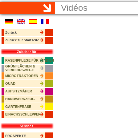
Vidéos
Zurück
Zurück zur Startseite
Zubehör für
RASENPFLEGE FÜR STADIEN
GRÜNFLÄCHEN &
VERKEHRSWEGE
MICROTRAKTOREN
QUAD
AUFSITZMÄHER
HANDWERKZEUG
GARTENFRÄSE
EINACHSSCHLEPPER
Services
PROSPEKTE